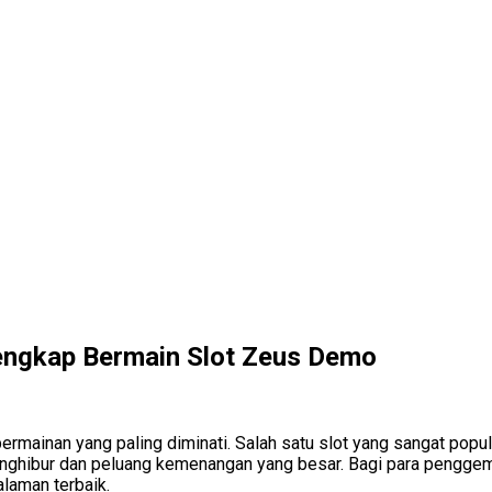
engkap Bermain Slot Zeus Demo
permainan yang paling diminati. Salah satu slot yang sangat pop
enghibur dan peluang kemenangan yang besar. Bagi para penggema
laman terbaik.