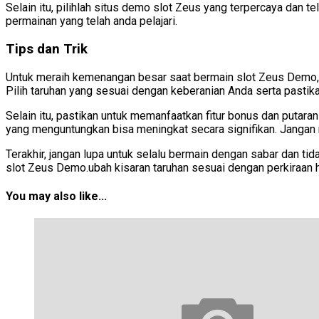
Selain itu, pilihlah situs demo slot Zeus yang terpercaya dan 
permainan yang telah anda pelajari.
Tips dan Trik
Untuk meraih kemenangan besar saat bermain slot Zeus Demo, pe
Pilih taruhan yang sesuai dengan keberanian Anda serta pastik
Selain itu, pastikan untuk memanfaatkan fitur bonus dan puta
yang menguntungkan bisa meningkat secara signifikan. Jangan
Terakhir, jangan lupa untuk selalu bermain dengan sabar dan 
slot Zeus Demo.ubah kisaran taruhan sesuai dengan perkiraan ha
You may also like...