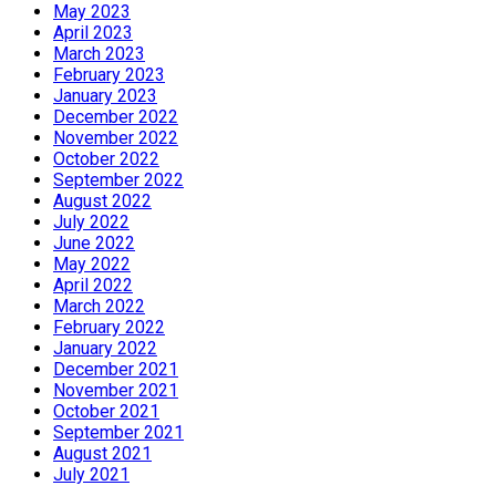
May 2023
April 2023
March 2023
February 2023
January 2023
December 2022
November 2022
October 2022
September 2022
August 2022
July 2022
June 2022
May 2022
April 2022
March 2022
February 2022
January 2022
December 2021
November 2021
October 2021
September 2021
August 2021
July 2021