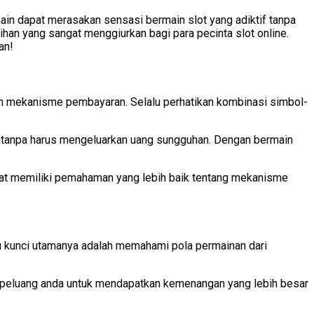
in dapat merasakan sensasi bermain slot yang adiktif tanpa
han yang sangat menggiurkan bagi para pecinta slot online.
an!
n mekanisme pembayaran. Selalu perhatikan kombinasi simbol-
in tanpa harus mengeluarkan uang sungguhan. Dengan bermain
dapat memiliki pemahaman yang lebih baik tentang mekanisme
 kunci utamanya adalah memahami pola permainan dari
n peluang anda untuk mendapatkan kemenangan yang lebih besar